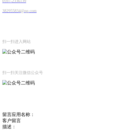
0597-2336139
382955834@qq.com
WEBSITE QR CODE
网站二维码
扫一扫进入网站
微信公众号
扫一扫关注微信公众号
ONLINE MESSAGE
联系方式
留言应用名称：
客户留言
描述：