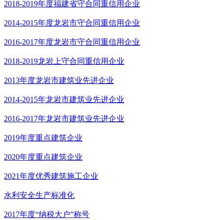
2018-2019年度福建省守合同重信用企业
2014-2015年度龙岩市守合同重信用企业
2016-2017年度龙岩市守合同重信用企业
2018-2019龙岩上守合同重信用企业
2013年度龙岩市建筑业先进企业
2014-2015年龙岩市建筑业先进企业
2016-2017年龙岩市建筑业先进企业
2019年度重点建筑企业
2020年度重点建筑企业
2021年度优秀建筑施工企业
水利安全生产标准化
2017年度“纳税大户”称号