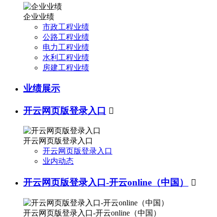
企业业绩
市政工程业绩
公路工程业绩
电力工程业绩
水利工程业绩
房建工程业绩
业绩展示
开云网页版登录入口

开云网页版登录入口
开云网页版登录入口
业内动态
开云网页版登录入口-开云online（中国）

开云网页版登录入口-开云online（中国）