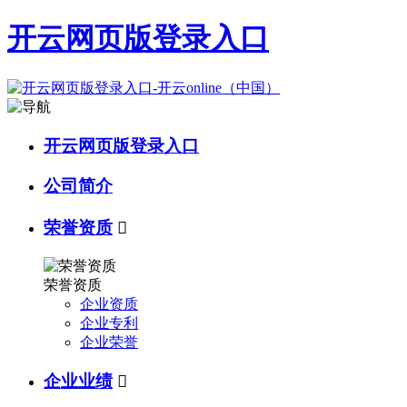
开云网页版登录入口
开云网页版登录入口
公司简介
荣誉资质

荣誉资质
企业资质
企业专利
企业荣誉
企业业绩
