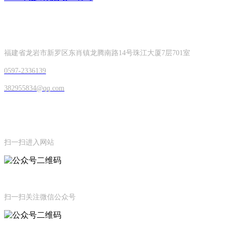
CONTACT INFORMATION
联系方式
福建省龙岩市新罗区东肖镇龙腾南路14号珠江大厦7层701室
0597-2336139
382955834@qq.com
WEBSITE QR CODE
网站二维码
扫一扫进入网站
微信公众号
扫一扫关注微信公众号