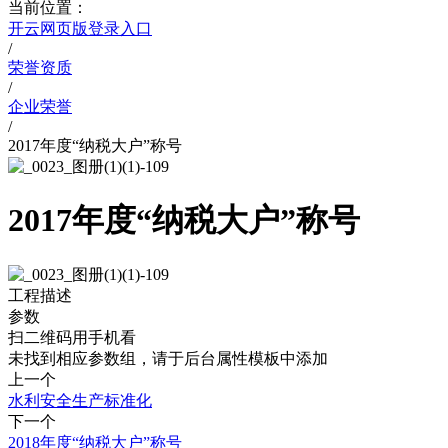
当前位置：
开云网页版登录入口
/
荣誉资质
/
企业荣誉
/
2017年度“纳税大户”称号
2017年度“纳税大户”称号
工程描述
参数
扫二维码用手机看
未找到相应参数组，请于后台属性模板中添加
上一个
水利安全生产标准化
下一个
2018年度“纳税大户”称号