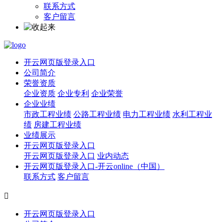
联系方式
客户留言
开云网页版登录入口
公司简介
荣誉资质
企业资质
企业专利
企业荣誉
企业业绩
市政工程业绩
公路工程业绩
电力工程业绩
水利工程业
绩
房建工程业绩
业绩展示
开云网页版登录入口
开云网页版登录入口
业内动态
开云网页版登录入口-开云online（中国）
联系方式
客户留言

开云网页版登录入口