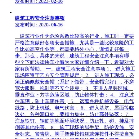
发布时间
: 2023
-
02-16
建筑工程安全注意事项
发布时间
: 2020
-
06-16
建筑行业作为危险系数比较高的行业，施工时一定要
严格注意做好各项安全措施，尤其是一些比较危险的工
作比如高空作业等，都需要格外小心，谨慎走好每一
步。那么，具体的来说，建筑工程安全注意事项有哪
些？下面法律快车小编为大家详细介绍一下，希望对大
家有所帮助。 一、建筑工程安全注意事项 1、 进入施工
现场应遵守乙方安全管理规定； 2、 进入施工现场，必
须正确佩戴安全帽（系好下颌带，安全帽完好），不穿
宽大服装、拖鞋等不安全装束； 3、不进入吊装区域、
垂直作业下方等危险区域，防止物体打击； 4、 注意过
往车辆，防止车辆伤害； 5、 远离各种机械设备、电气
线路，防止机械、电气伤害； 6、 进入基坑、屋面等临
边处、各种洞口处，要精力集中，防止高处坠落； 7、
注意铁钉、钢筋等地面环境状况，防止扎、碰、挂及摔
倒等其他伤害。 8、 施工现场的脚手架、防护设施、安
全标志、警告牌、脚手架连接铅丝或连接件不得擅自拆