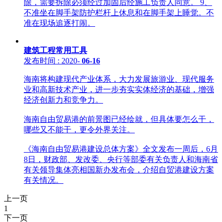
除，需要拆除必须经过加固后经施工负责人同意。 9、
不准坐在脚手架防护栏杆上休息和在脚手架上睡觉。不
准在现场追逐打闹。
建筑工程常用工具
发布时间
: 2020
-
06-16
海南将构建现代产业体系，大力发展旅游业、现代服务
业和高新技术产业，进一步夯实实体经济的基础，增强
经济创新力和竞争力。
海南自由贸易港的前景图已经绘就，但具体要怎么干，
哪些又不能干，更令外界关注。
《海南自由贸易港建设总体方案》全文发布一周后，6月
8日，财政部、发改委、央行等部委有关负责人和海南省
有关领导集体亮相国新办发布会，介绍自贸港建设方案
有关情况。
上一页
1
下一页