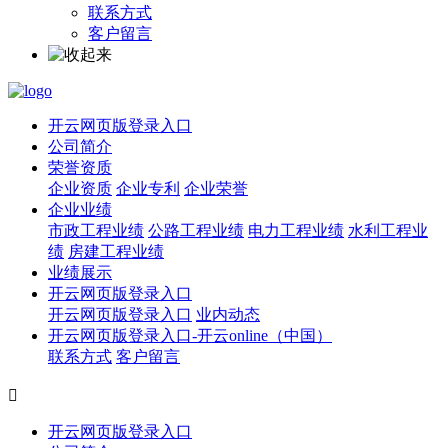
联系方式
客户留言
开云网页版登录入口
公司简介
荣誉资质
企业资质
企业专利
企业荣誉
企业业绩
市政工程业绩
公路工程业绩
电力工程业绩
水利工程业
绩
房建工程业绩
业绩展示
开云网页版登录入口
开云网页版登录入口
业内动态
开云网页版登录入口-开云online（中国）
联系方式
客户留言

开云网页版登录入口