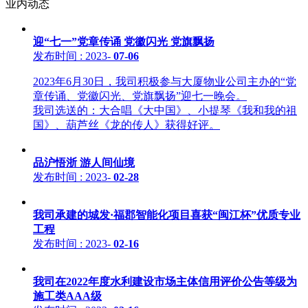
业内动态
迎“七一”党章传诵 党徽闪光 党旗飘扬
发布时间
: 2023
-
07-06
2023年6月30日，我司积极参与大厦物业公司主办的“党
章传诵、党徽闪光、党旗飘扬”迎七一晚会。
我司选送的：大合唱《大中国》、小提琴《我和我的祖
国》、葫芦丝《龙的传人》获得好评。
品沪悟浙 游人间仙境
发布时间
: 2023
-
02-28
我司承建的城发·福郡智能化项目喜获“闽江杯”优质专业
工程
发布时间
: 2023
-
02-16
我司在2022年度水利建设市场主体信用评价公告等级为
施工类AAA级