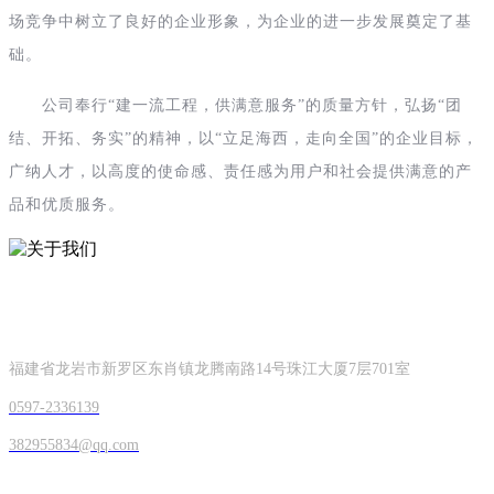
场竞争中树立了良好的企业形象，为企业的进一步发展奠定了基
础。
公司奉行“建一流工程，供满意服务”的质量方针，弘扬“团
结、开拓、务实”的精神，以“立足海西，走向全国”的企业目标，
广纳人才，以高度的使命感、责任感为用户和社会提供满意的产
品和优质服务。
CONTACT INFORMATION
联系方式
福建省龙岩市新罗区东肖镇龙腾南路14号珠江大厦7层701室
0597-2336139
382955834@qq.com
WEBSITE QR CODE