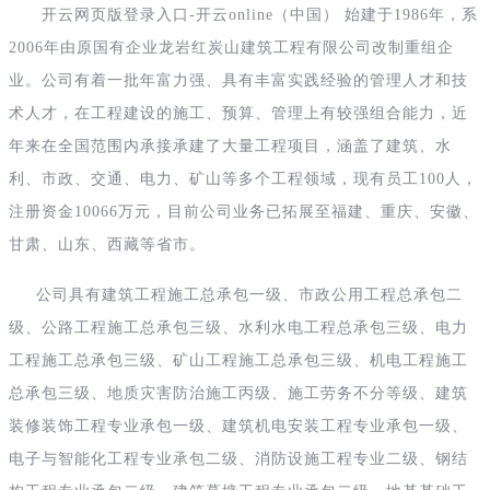
开云网页版登录入口-开云online（中国） 始建于1986年，系
2006年由原国有企业龙岩红炭山建筑工程有限公司改制重组企
业。公司有着一批年富力强、具有丰富实践经验的管理人才和技
术人才，在工程建设的施工、预算、管理上有较强组合能力，近
年来在全国范围内承接承建了大量工程项目，涵盖了建筑、水
利、市政、交通、电力、矿山等多个工程领域，现有员工100人，
注册资金10066万元，目前公司业务已拓展至福建、重庆、安徽、
甘肃、山东、西藏等省市。
公司具有建筑工程施工总承包一级、市政公用工程总承包二
级、公路工程施工总承包三级、水利水电工程总承包三级、电力
工程施工总承包三级、矿山工程施工总承包三级、机电工程施工
总承包三级、地质灾害防治施工丙级、施工劳务不分等级、建筑
装修装饰工程专业承包一级、建筑机电安装工程专业承包一级、
电子与智能化工程专业承包二级、消防设施工程专业二级、钢结