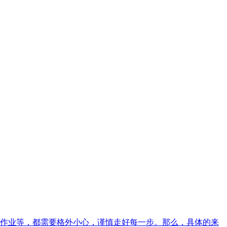
作业等，都需要格外小心，谨慎走好每一步。那么，具体的来