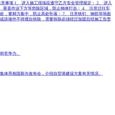
项 1、 进入施工现场应遵守乙方安全管理规定； 2、 进入
垂直作业下方等危险区域，防止物体打击； 4、 注意过往车
口处，要精力集中，防止高处坠落； 7、 注意铁钉、钢筋等地面
丝或连接件不得擅自拆除，需要拆除必须经过加固后经施工负责
和竞争力。
导集体亮相国新办发布会，介绍自贸港建设方案有关情况。