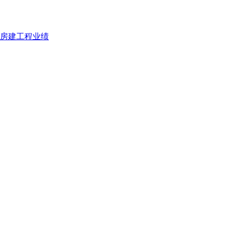
房建工程业绩