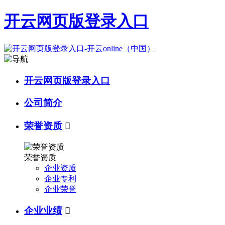
开云网页版登录入口
开云网页版登录入口
公司简介
荣誉资质

荣誉资质
企业资质
企业专利
企业荣誉
企业业绩
