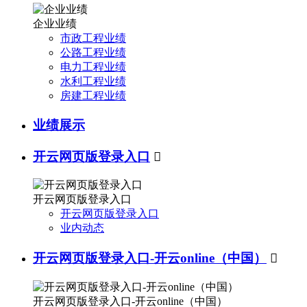
企业业绩
市政工程业绩
公路工程业绩
电力工程业绩
水利工程业绩
房建工程业绩
业绩展示
开云网页版登录入口

开云网页版登录入口
开云网页版登录入口
业内动态
开云网页版登录入口-开云online（中国）

开云网页版登录入口-开云online（中国）