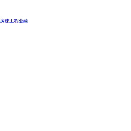
房建工程业绩