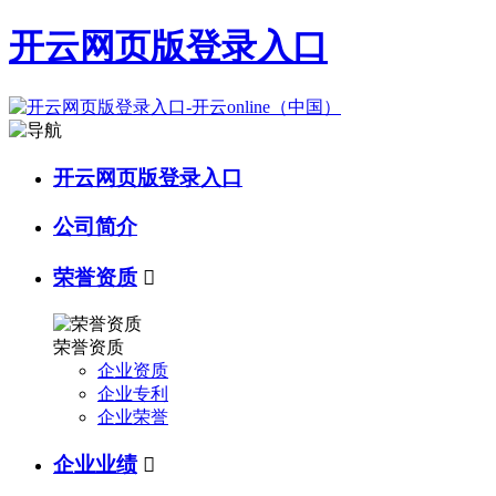
开云网页版登录入口
开云网页版登录入口
公司简介
荣誉资质

荣誉资质
企业资质
企业专利
企业荣誉
企业业绩
