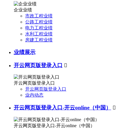
企业业绩
市政工程业绩
公路工程业绩
电力工程业绩
水利工程业绩
房建工程业绩
业绩展示
开云网页版登录入口

开云网页版登录入口
开云网页版登录入口
业内动态
开云网页版登录入口-开云online（中国）

开云网页版登录入口-开云online（中国）