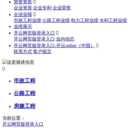
荣誉资质

企业资质
企业专利
企业荣誉
企业业绩

市政工程业绩
公路工程业绩
电力工程业绩
水利工程业绩
业绩展示
开云网页版登录入口

开云网页版登录入口
业内动态
开云网页版登录入口-开云online（中国）

联系方式
客户留言

市政工程
公路工程
房建工程
当前位置：
开云网页版登录入口