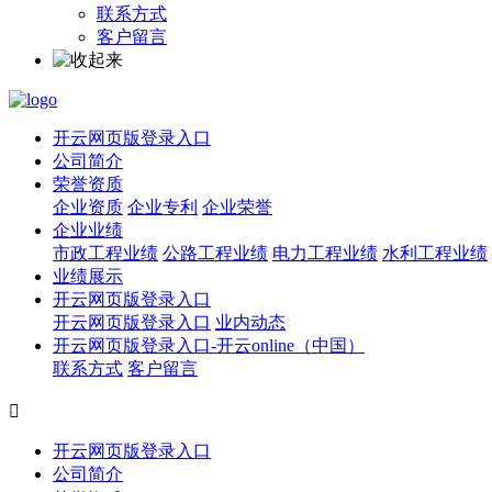
联系方式
客户留言
开云网页版登录入口
公司简介
荣誉资质
企业资质
企业专利
企业荣誉
企业业绩
市政工程业绩
公路工程业绩
电力工程业绩
水利工程业绩
业绩展示
开云网页版登录入口
开云网页版登录入口
业内动态
开云网页版登录入口-开云online（中国）
联系方式
客户留言

开云网页版登录入口
公司简介