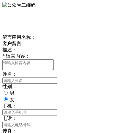
ONLINE MESSAGE
联系方式
留言应用名称：
客户留言
描述：
*
留言内容：
姓名：
性别：
男
女
手机：
电话：
传真：