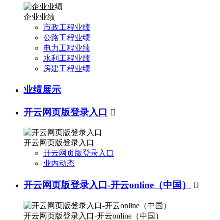
企业业绩
市政工程业绩
公路工程业绩
电力工程业绩
水利工程业绩
房建工程业绩
业绩展示
开云网页版登录入口

开云网页版登录入口
开云网页版登录入口
业内动态
开云网页版登录入口-开云online（中国）

开云网页版登录入口-开云online（中国）