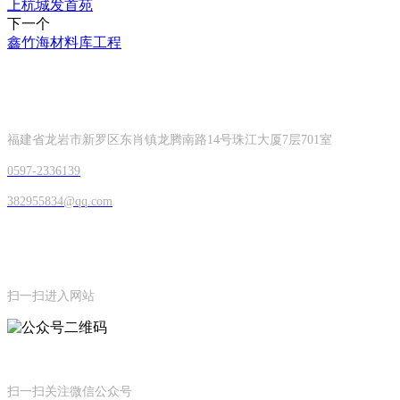
上杭城发首苑
下一个
鑫竹海材料库工程
CONTACT INFORMATION
联系方式
福建省龙岩市新罗区东肖镇龙腾南路14号珠江大厦7层701室
0597-2336139
382955834@qq.com
WEBSITE QR CODE
网站二维码
扫一扫进入网站
微信公众号
扫一扫关注微信公众号