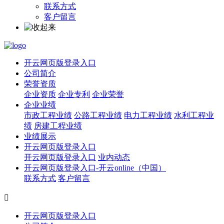
联系方式
客户留言
开云网页版登录入口
公司简介
荣誉资质
企业资质
企业专利
企业荣誉
企业业绩
市政工程业绩
公路工程业绩
电力工程业绩
水利工程业
绩
房建工程业绩
业绩展示
开云网页版登录入口
开云网页版登录入口
业内动态
开云网页版登录入口-开云online（中国）
联系方式
客户留言

开云网页版登录入口