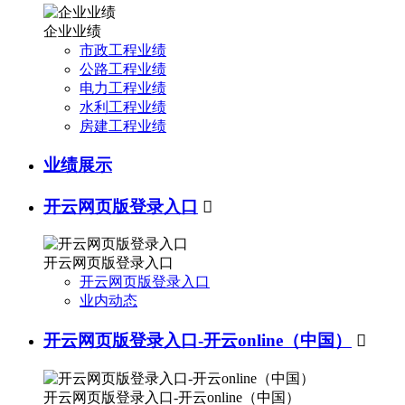
企业业绩
市政工程业绩
公路工程业绩
电力工程业绩
水利工程业绩
房建工程业绩
业绩展示
开云网页版登录入口

开云网页版登录入口
开云网页版登录入口
业内动态
开云网页版登录入口-开云online（中国）

开云网页版登录入口-开云online（中国）