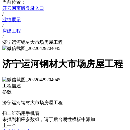
当前位置：
开云网页版登录入口
/
业绩展示
/
房建工程
/
济宁运河钢材大市场房屋工程
济宁运河钢材大市场房屋工程
工程描述
参数
济宁运河钢材大市场房屋工程
扫二维码用手机看
未找到相应参数组，请于后台属性模板中添加
上一个