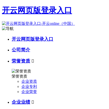
开云网页版登录入口
开云网页版登录入口
公司简介
荣誉资质

荣誉资质
企业资质
企业专利
企业荣誉
企业业绩
