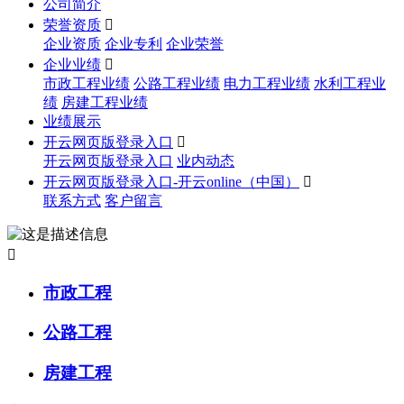
公司简介
荣誉资质

企业资质
企业专利
企业荣誉
企业业绩

市政工程业绩
公路工程业绩
电力工程业绩
水利工程业
绩
房建工程业绩
业绩展示
开云网页版登录入口

开云网页版登录入口
业内动态
开云网页版登录入口-开云online（中国）

联系方式
客户留言

市政工程
公路工程
房建工程