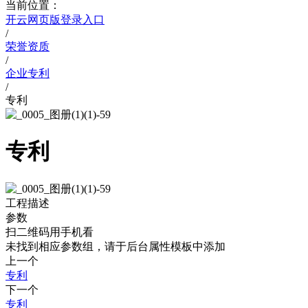
当前位置：
开云网页版登录入口
/
荣誉资质
/
企业专利
/
专利
专利
工程描述
参数
扫二维码用手机看
未找到相应参数组，请于后台属性模板中添加
上一个
专利
下一个
专利